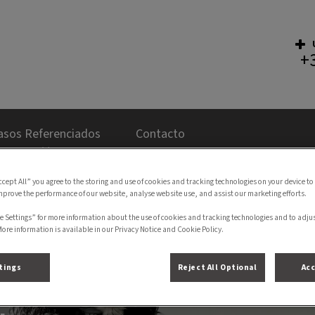
+
al Veterinário Bom Jesus
asos Referenciados
Contacto
ccept All” you agree to the storing and use of cookies and tracking technologies on your device to
mprove the performance of our website, analyse website use, and assist our marketing efforts.
e Settings” for more information about the use of cookies and tracking technologies and to adju
More information is available in our Privacy Notice and Cookie Policy.
tings
Reject All Optional
Acc