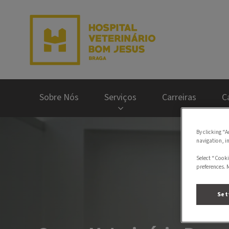
Homepage do Hospit
Sobre Nós
Serviços
Carreiras
C
By clicking “A
navigation, i
Select “Cooki
preferences. 
Set