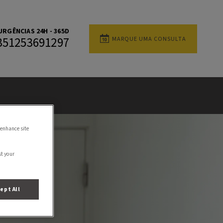
URGÊNCIAS 24H - 365D
MARQUE UMA CONSULTA
351253691297
 enhance site
st your
ept All