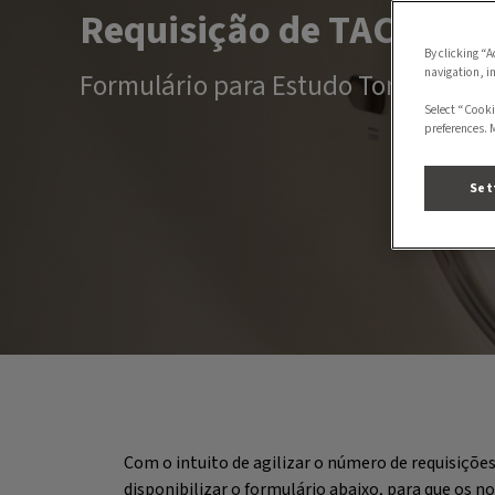
Requisição de TAC
By clicking “A
navigation, i
Formulário para Estudo Tomográfic
Select “Cooki
preferences. 
Set
Com o intuito de agilizar o número de requisiçõe
disponibilizar o formulário abaixo, para que os 