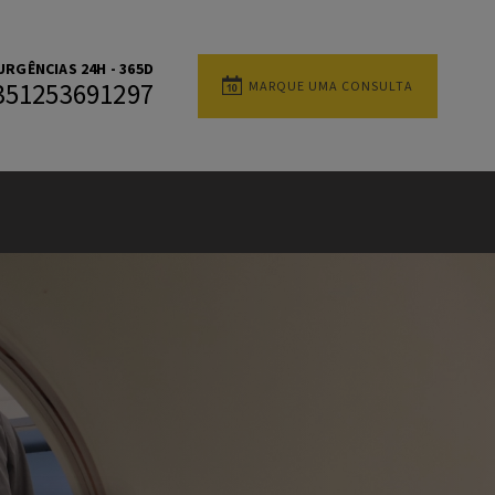
URGÊNCIAS 24H - 365D
MARQUE UMA CONSULTA
351253691297