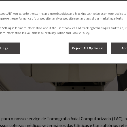
ccept All” you agree to the storing and use of cookies and tracking technologies on your device to
mprove the performance of our website, analyse website use, and assist our marketing efforts.
o
e Settings” for more information about the use of cookies and tracking technologies and to adju
More information is available in our Privacy Notice and Cookie Policy.
tings
Reject All Optional
Acc
s para o nosso serviço de Tomografia Axial Computarizada (TAC), o
nossos colegas médicos veterinários das Clínicas e Consultórios r