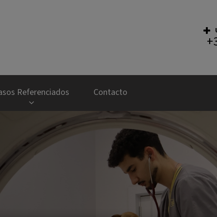
+
al Veterinário Bom Jesus
asos Referenciados
Contacto