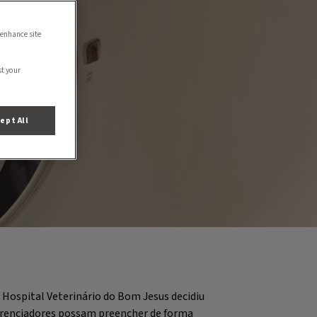
 enhance site
st your
ept All
 Hospital Veterinário do Bom Jesus decidiu
eferenciadores possam preencher de forma