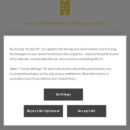
Serviço de Atendimento Permanente 24h
By clicking “Accept All” you agree to the storing and use of cookies and tracking
technologies on your device to enhance site navigation, improve the performance
of our website, analyse website use, and assist our marketing efforts.
Equipamentos de Diagnóstico de Última Geração
Select “Cookie Settings” for more information about the use of cookies and
tracking technologies and to adjust your preferences. More information is
available in our Privacy Notice and Cookie Policy.
Settings
Consultas de Especialidades
Reject All Optional
Accept All